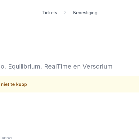
Tickets
Bevestiging
o, Equilibrium, RealTime en Versorium
 niet te koop
laring