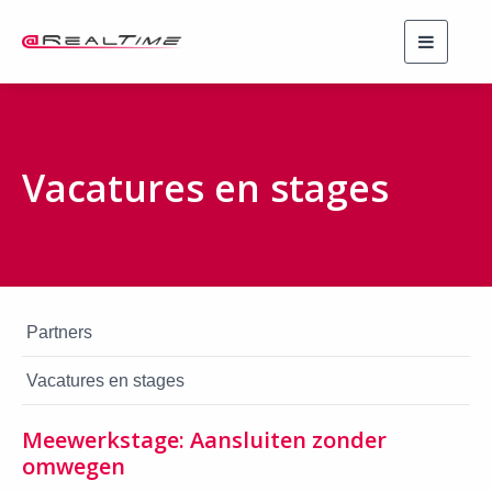
Toggle
navigati
Vacatures en stages
Partners
Vacatures en stages
Meewerkstage: Aansluiten zonder
omwegen