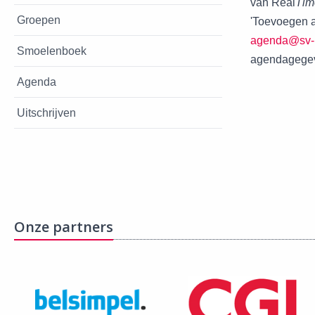
van Real
Ti
Groepen
'Toevoegen a
agenda@sv-r
Smoelenboek
agendagege
Agenda
Uitschrijven
Onze partners