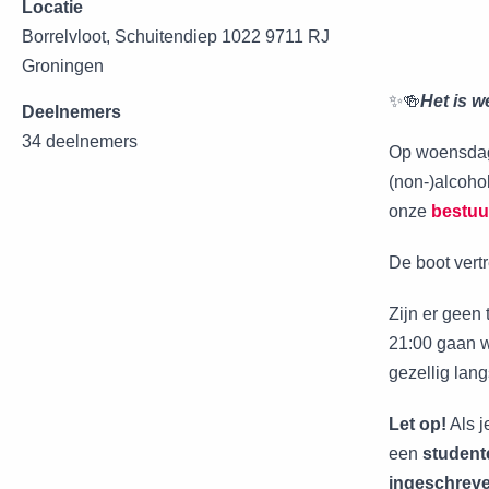
Locatie
Borrelvloot, Schuitendiep 1022 9711 RJ
Groningen
✨🍻
Het is w
Deelnemers
34 deelnemers
Op woensdag 
(non-)alcoho
onze
bestuu
De boot vertr
Zijn er geen
21:00 gaan w
gezellig lan
Let op!
Als j
een
student
ingeschrev