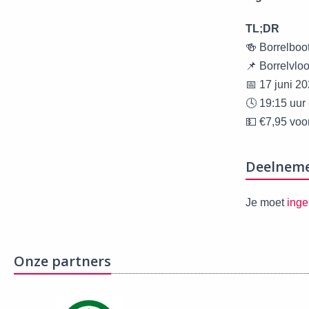
TL;DR
🍻 Borrelboo
📌 Borrelvlo
📅 17 juni 2
🕓 19:15 uur 
💵 €7,95 voo
Deelnem
Je moet
inge
Onze partners