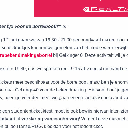
eer tijd voor de borrelboot!!
🍻☀️
17 juni gaan we van 19:30 - 21:00 een rondvaart maken door 
lische drankjes kunnen we genieten van het mooie weer terwij
rsbekendmakingsborrel
bij Gelkinge40. Deze activiteit wil je
ekt om 19:30, dus we spreken om 19:15 af. Zo mist niemand de bo
 tickets meer beschikbaar voor de borrelboot, maar ben je eno
e naar Gelkinge40 voor de bekendmaking. Hiervoor hoef je geen 
gs, neem je vrienden mee: we gaan er een fantastische avond v
e een studententicket kiest, moet je ook bewijs hiervan laten z
enkaart
of
verklaring van inschrijving
! Vergeet deze dus niet
en
bij de Hanze/RUG, kies dan voor het ledenticket.